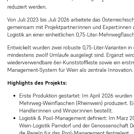
reduziert werden.
Von Juli 2023 bis Juli 2026 arbeitete das Österreichisc
gemeinsam mit Projektpartner:innen und Expert:inne
Logistik an einer einheitlichen 0,75-Liter-Mehrwegflasc
Entwickelt wurden zwei robuste 0,75-Liter-Varianten i
mindestens zwölf Umläufe ausgelegt sind. Ergänzt wird
wiederverwendbare 6er-Kunststoffkiste sowie ein erstm
Management-System für Wein als zentrale Innovation.
Highlights des Projekts:
Erste Produktion gestartet: Im April 2026 wurden
Mehrweg-Weinflaschen (Rheinwein) produziert. Ein
Händler:innen und Winzer:innen bestellt.
Logistik & Pool-Management definiert: Im März
Wein-Logistik Parndorf und der Genossenschaft D
die Regeln für das Pool-Management festgelegt.