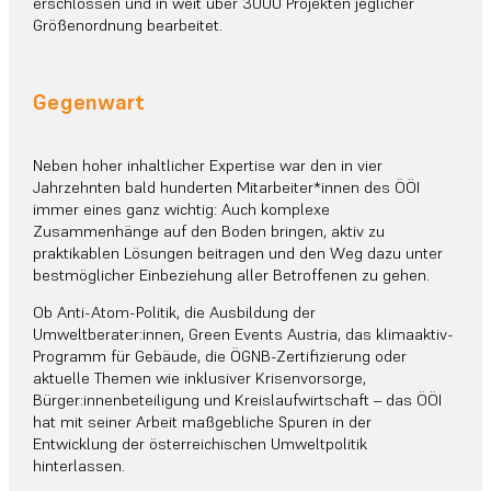
erschlossen und in weit über 3000 Projekten jeglicher
Größenordnung bearbeitet.
Gegenwart
Neben hoher inhaltlicher Expertise war den in vier
Jahrzehnten bald hunderten Mitarbeiter*innen des ÖÖI
immer eines ganz wichtig: Auch komplexe
Zusammenhänge auf den Boden bringen, aktiv zu
praktikablen Lösungen beitragen und den Weg dazu unter
bestmöglicher Einbeziehung aller Betroffenen zu gehen.
Ob Anti-Atom-Politik, die Ausbildung der
Umweltberater:innen, Green Events Austria, das klimaaktiv-
Programm für Gebäude, die ÖGNB-Zertifizierung oder
aktuelle Themen wie inklusiver Krisenvorsorge,
Bürger:innenbeteiligung und Kreislaufwirtschaft – das ÖÖI
hat mit seiner Arbeit maßgebliche Spuren in der
Entwicklung der österreichischen Umweltpolitik
hinterlassen.