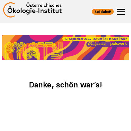
Direkt
zum
Sei dabei!
Inhalt
wechseln
Danke, schön war’s!