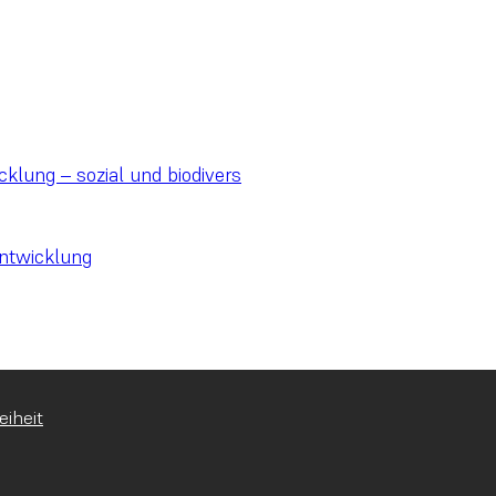
cklung – sozial und biodivers
ntwicklung
eiheit