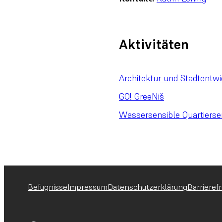
Aktivitäten
Architektur und Stadtentwi
GO! GreeNiš
Wassersensible Quartierse
Befugnisse
Impressum
Datenschutzerklärung
Barrierefr