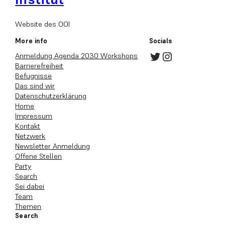
Website des OOI
More info
Socials
Twitter
Instagram
Anmeldung Agenda 2030 Workshops
Barrierefreiheit
Befugnisse
Das sind wir
Datenschutzerklärung
Home
Impressum
Kontakt
Netzwerk
Newsletter Anmeldung
Offene Stellen
Party
Search
Sei dabei
Team
Themen
Search